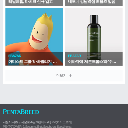
삐날레칩, 타베크 신규 입고
네모네 강남역점 삐쁠즈 입점
EBAZAR
EBAZAR
아티스트 그룹 '바바빌리지' 신규 입점!
이바자에 '세븐드롭스'와 '수예당' 신규 입점!
더보기
서울시 서초구 서운로26길 9 펜타타워
[Google 지도보기]
PENTATOWER. 9, Seoun-ro 26-gil, Seocho-gu, Seoul, Korea