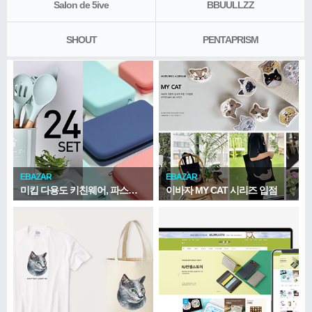
Salon de 5ive
BBUULLZZ
SHOUT
PENTAPRISM
EBAZAR
EBAZAR
미킵 다용도 키친웨어, 파스텔 파우치 신규 입고
이바자 MY CAT 시리즈 입점