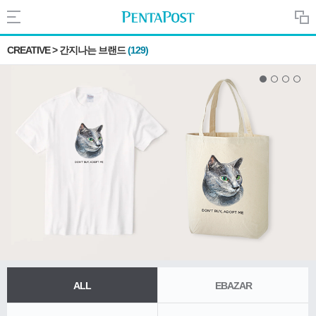
Search
CREATIVE
>
간지나는 브랜드
(129)
PentaPost.net
CREATIVE
COMPANY
CULTURE
ALL
EBAZAR