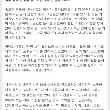
속도가 중요한 시대라고는 하지만, 펜타브리드는 인간 본연의 창조성
을 깨우는 일에 집중해 왔다. 14년동안 펜타브리드를 있게 한 모든 리
더들이 주인공이 되어 주어진 예산 하에 자발적으로 만들어가는 창의
적 창립기념파티는 스스로 놀이를 창조하며 즐길 수 있는 여유를 갖게
했다. 진행자도 없고 관리자도 없었지만, 강요와 부담 없이 진행되는 리
더들의 킨포크 파티인 만큼 행사 준비에서 마무리까지 자발적 참여와
질서가 있었다.
박태희 대표는 ‘앞만 보며 달리느라 소박한 행복을 누릴새 없는 리더들
에게 그들이 꿈꾸는 파티를 열어주고 싶었다. 스스로가 힘이 없고 행복
하지 못하다면 어느 누구에게 힘을 실어줄 수 있겠는가! 펜타브리더들
이 자신이 속한 기업을 통해 누구나가 리더가 되어 선한 리더쉽을 발휘
하고, 그 힘으로 자아실현의 가치까지 실현할 수 있었으면 좋겠다.’ 며
직원들에게 격려의 마음을 전했다.
대부분의 현대인은 바쁜 일상 속에서도 킨포크처럼 여유로운
,
느긋한
삶을 꿈꾼다
. 하지만
누구나 킨포크족처럼 살기는 쉽지 않다. 그래도
마음만 먹으면 실천할 수는 있다
.
잠시 시간을 내어 친구나 동료를
초대해 보는 거다
.
거창할 필요는 없다
.
소박한 정이 담긴 나만의
요리를 대접하는 것만으로 충분하니까
.
한솥밥 먹으며
, 서로의
정을