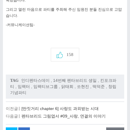
복했습니다.
그리고 열린 마음으로 파티를 주최해 주신 임원진 분들 진심으로 고맙
습니다
.
-
커뮤니케이션팀
-
158
인디펜타스데이
,
14번째 펜타브리드 생일
,
킨포크파
TAG
티
,
임팩터
,
임팩티브그룹
,
닭태희
,
쏘현진
,
떡덕준
,
창립
기념파티
이전글
[딴짓거리 chapter 6] 사랑도 과외받는 시대
다음글
펜타브리드 그림엽서 #09_사랑, 연결의 이야기