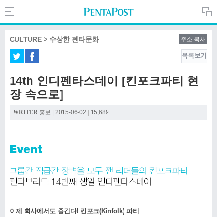
Search
PentaPost.net
CULTURE > 수상한 펜타문화
주소 복사
목록보기
CREATIVE
14th 인디펜타스데이 [킨포크파티 현
장 속으로]
COMPANY
WRITER
홍보
|
2015-06-02
|
15,689
CULTURE
이제 회사에서도 즐긴다
!
킨포크
(Kinfolk)
파티