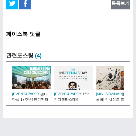
목록보기
페이스북 댓글
관련포스팅
(4)
[EVENT&PARTY]
펜타
[EVENT&PARTY]
15th
[MINI SEMINAR]
[6월 살
탄생 17주년! 인디펜타
인디펜타스데이
롱학] 인사이트 드로..
스데..