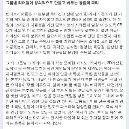
그룹별 리더들이 창의적으로 만들고 베푸는 융합의 파티
펜타브리더들은 각 본부별 주어진 예산에 맞게 한 가지의 음식과 한 가
지의 게임을 준비해 자유롭고 창의적인 창립기념파티를 즐겼다. 전 직
원이 오너쉽과 자율성을 가진 임팩터로서 자유롭게 일할 수 있도록 CE
O가 직접 ‘리더’로 호칭단일화를 선언한 만큼 위로부터의 열린 커뮤니
케이션이 파티 분위기와 절묘하게 조합된 부분이 단연 돋보였다. 대표
리더와 그룹 리더들 존에서는 룰렛 게임을 적용해 스페셜 요리를 즉석
제공했는데 닭태희, 쏘현진, 떡덕준, 술석만, 알영현, 육종필, 밥상현 등
리더들의 이름을 딴 기발한 메뉴들을 운영해 주목을 끌었다.
그 외 그룹별 크리에이터들이 직접 준비한 카지노, 딱지치기, 3D가상현
실게임 등 독특하고 창의적인 게임들이 운영되어 시종일관 옥상은 왁
자지껄했다. 킨포크 컨셉 파티인 만큼 초록빛 가득한 음식들을 선보이
는 본부가 많았다. 배달이나 인스턴트가 아닌 대부분 직원들이 직접 만
든 요리들이 주를 이루었다. 꿀과 버터를 바른 허니버터쥐포, 대전에서
공수해온 부추빵, 우유를 직접 부셔 만드는 옛날 팥빙수와 미숫가루, 요
즘 핫한 백종원 쉐프가 팁을 줬다는 깻잎을 넣은 모히또와 그 위에 어우
러진 솜사탕, 건강한 맛을 곁들인 까나페, 살롱드파이브 전문 쉐프가 만
든 초록빛 잎들이 가득한 킨포크 파스타와 영양만점 샐러드, 즉석 제조
한 건강 술의 인기는 끊일 새 없었다. 공식 행사가 끝난 후에도 옥상 펜
타하우스에서는 마치 어느 한 시골 마을에 와 있는 것처럼 정과 맛이 오
가는 훈훈한 분위기가 지속되었다.