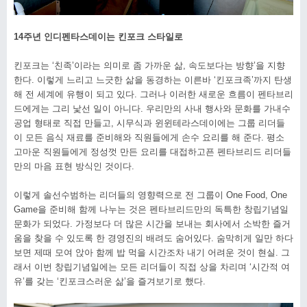
14주년 인디펜타스데이는 킨포크 스타일로
킨포크는 ‘친족’이라는 의미로 좀 가까운 삶, 속도보다는 방향’을 지향
한다. 이렇게 느리고 느긋한 삶을 동경하는 이른바 ‘킨포크족’까지 탄생
해 전 세계에 유행이 되고 있다. 그러나 이러한 새로운 흐름이 펜타브리
드에게는 그리 낯선 일이 아니다. 우리만의 사내 행사와 문화를 가내수
공업 형태로 직접 만들고, 시무식과 윈윈테라스데이에는 그룹 리더들
이 모든 음식 재료를 준비해와 직원들에게 손수 요리를 해 준다. 평소
고마운 직원들에게 정성껏 만든 요리를 대접하고픈 펜타브리드 리더들
만의 마음 표현 방식인 것이다.
이렇게 솔선수범하는 리더들의 영향력으로 전 그룹이 One Food, One
Game을 준비해 함께 나누는 것은 펜타브리드만의 독특한 창립기념일
문화가 되었다. 가정보다 더 많은 시간을 보내는 회사에서 소박한 즐거
움을 찾을 수 있도록 한 경영진의 배려도 숨어있다. 숨막히게 일만 하다
보면 제때 모여 앉아 함께 밥 먹을 시간조차 내기 어려운 것이 현실. 그
래서 이번 창립기념일에는 모든 리더들이 직접 상을 차리며 ‘시간적 여
유’를 갖는 ‘킨포크스러운 삶’을 즐겨보기로 했다.