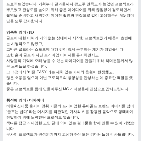
프로젝트였습니다. 기획부터 결과물까지 광고주 만족도가 높았던 프로젝트라
뿌듯했고 완성도를 높이기 위해 좋은 아이디어를 위해 끊임없이 검토하면서
촬영을 준비하고 새벽까지 이어진 촬영과 편집으로 같이 고생해주신 MG 리더
님들 모두 감사합니다.
임종혁 리더 / PD
골프에 대한 이해가 거의 없는 상태에서 시작한 프로젝트였기 때문에 초반에
는 시행착오도 많았고,
그만큼 골프라는 스포츠에 대해 깊이 있게 공부하는 계기가 되었습니다.
또한 혼마 골프가 지닌 프리미엄 이미지를 유지하면서도
사람들의 기억에 오래 남을 수 있는 아이디어를 만들기 위해 리더분들께서 많
은 노력들을 하셨습니다.
그 과정에서 ‘비즐 EASY’라는 재치 있는 카피와 음원이 탄생했고,
많은 호응을 얻으며 이번 프로젝트의 방향성을 완성하는 데 중요한 역할을 했
습니다.
좋은 프로젝트를 함께 만들어주신 MG 리더분들께 진심으로 감사드립니다.
황선혜 리더 / 디자이너
비즐4 신제품 출시에 맞춰 기존의 프리미엄한 혼마골프 브랜드 이미지를 넘어
‘골프는 쉽다’ 라는 메시지를 직관적인 가사와 AI를 활용한 음악으로 명쾌하게
전달하기 위해 노력했던 프로젝트 였습니다.
색다른 접근과 다양한 고민 끝에 의미 있는 결과물을 함께 만들 수 있어 기뻤습
니다.
무사히 프로젝트가 완성되기까지 고생해주신 모든 리더님들께 감사드립니다.