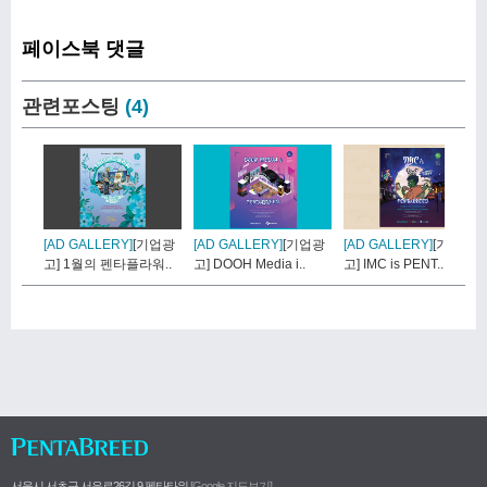
페이스북 댓글
관련포스팅
(4)
[AD GALLERY]
[기업광
[AD GALLERY]
[기업광
[AD GALLERY]
[기업광
고] 1월의 펜타플라워..
고] DOOH Media i..
고] IMC is PENT..
서울시 서초구 서운로26길 9 펜타타워
[Google 지도보기]