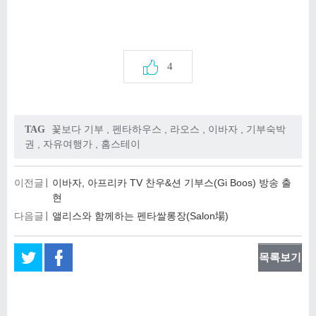
4
꽃보다 기부
,
펜타하우스
,
라오스
,
이바자
,
기부숙박
TAG
권
,
자유여행가
,
홈스테이
이전글
이바자, 아프리카 TV 찬우&션 기부스(Gi Boos) 방송 출
현
다음글
앨리스와 함께하는 펜타쌀롱장(Salon場)
목록보기