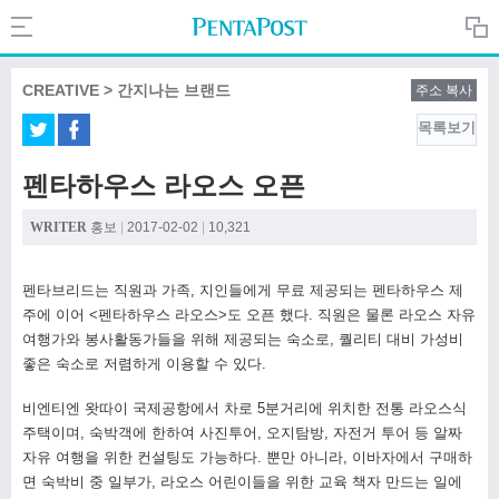
Search
PentaPost.net
CREATIVE > 간지나는 브랜드
주소 복사
목록보기
CREATIVE
펜타하우스 라오스 오픈
COMPANY
WRITER
홍보
|
2017-02-02
|
10,321
펜타브리드는 직원과 가족, 지인들에게 무료 제공되는 펜타하우스 제
CULTURE
주에 이어 <펜타하우스 라오스>도 오픈 했다. 직원은 물론 라오스 자유
여행가와 봉사활동가들을 위해 제공되는 숙소로, 퀄리티 대비 가성비
좋은 숙소로 저렴하게 이용할 수 있다.
비엔티엔 왓따이 국제공항에서 차로 5분거리에 위치한 전통 라오스식
주택이며, 숙박객에 한하여 사진투어, 오지탐방, 자전거 투어 등 알짜
자유 여행을 위한 컨설팅도 가능하다. 뿐만 아니라, 이바자에서 구매하
면 숙박비 중 일부가, 라오스 어린이들을 위한 교육 책자 만드는 일에