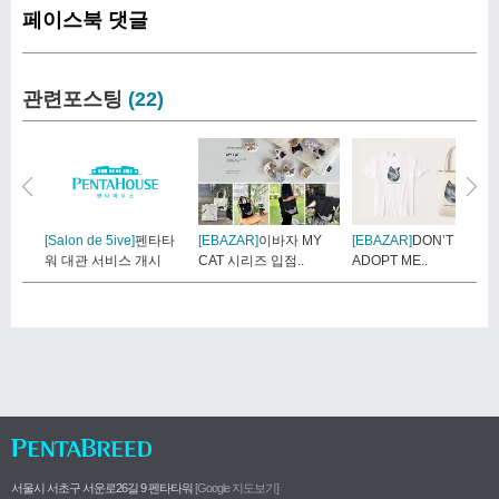
페이스북 댓글
관련포스팅
(22)
[Salon de 5ive]
펜타타
[EBAZAR]
이바자 MY
[EBAZAR]
DON’T BUY,
워 대관 서비스 개시
CAT 시리즈 입점..
ADOPT ME..
서울시 서초구 서운로26길 9 펜타타워
[Google 지도보기]