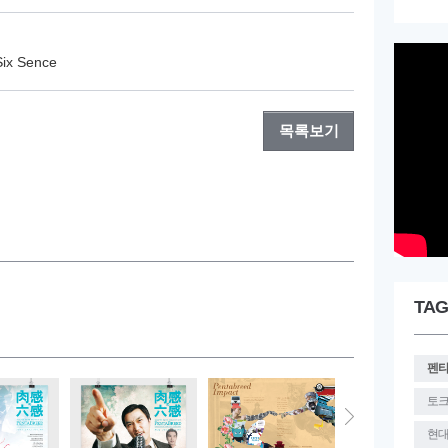
x Sence
목록보기
TAG
펜
토
현