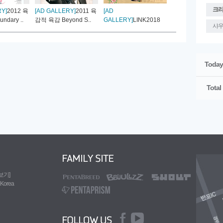
크
RY]
2012 육
[AD GALLERY]
2011 육
[AD
[AD GALLERY]
2월
dary ..
감적 육감 Beyond S..
GALLERY]
LINK2018
고, 왁자지껄 샤우
샤
펜타브리드 광고
Today
Total
도보기]
 Korea