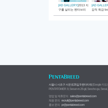
[AD GALLERY]
2013 지
[AD GALLE
구를 살리는 펜타브리
감적 육감 boun
드..
서울시 서초구 서운로26길 9 펜타타워
[Google 지
PENTATOWER. 9, Seoun-ro 26-gil, Seocho-gu, Seoul,
영업 및 제휴문의
sales@pentabreed.com
채용 문의
recruit@pentabreed.com
홍보 문의
pr@pentabreed.com