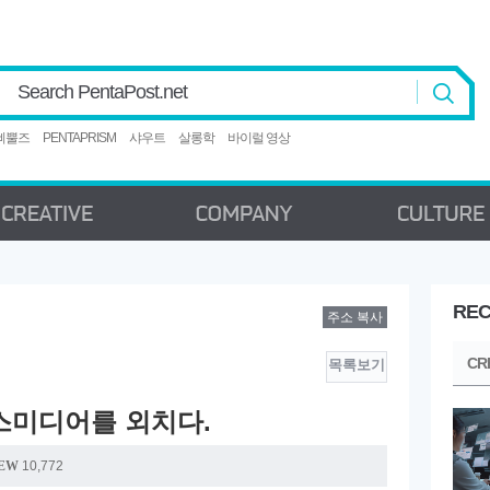
Search PentaPost.net
삐뿔즈
PENTAPRISM
샤우트
살롱학
바이럴 영상
REC
주소 복사
CREATIVE
COMPANY
C
CR
목록보기
크로스미디어를 외치다.
EW
10,772