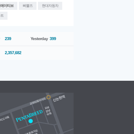
리에이티브
삐뿔즈
현대자동차
 광
[AD GALLERY]
2014년
[AD GALLERY]
2014년
[NEWS]
펜타브리드 웹
트
12월 광고
11월 광고
진, 펜타프리즘과..
우트
239
Yesterday
399
2,357,682