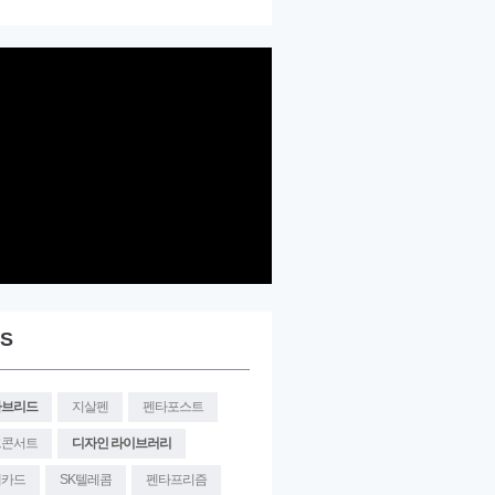
S
타브리드
지살펜
펜타포스트
크콘서트
디자인 라이브러리
대카드
SK텔레콤
펜타프리즘