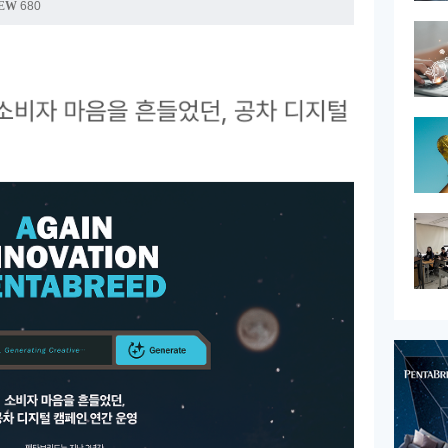
EW
680