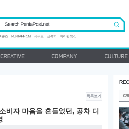
Search PentaPost.net
삐뿔즈
PENTAPRISM
샤우트
살롱학
바이럴 영상
REC
CREATIVE
COMPANY
C
CR
목록보기
호ㅣ소비자 마음을 흔들었던, 공차 디
영