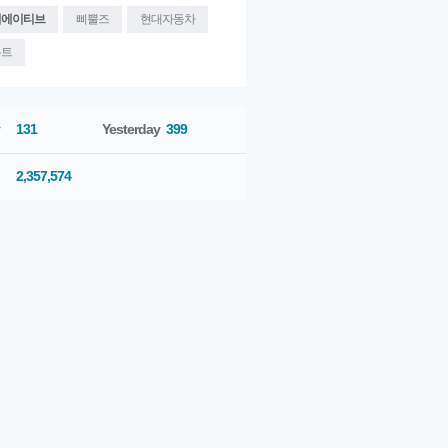
리에이티브
삐뿔즈
현대자동차
우트
131
Yesterday
399
2,357,574