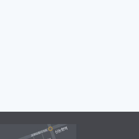
업광
[AD GALLERY]
14th 인
[AD GALLERY]
[2015년
[AD GALLERY]
2014 월
이..
디펜타스데이
1월 광고] 시끌벅적..
간 PENTABREED v..
PENTAB..