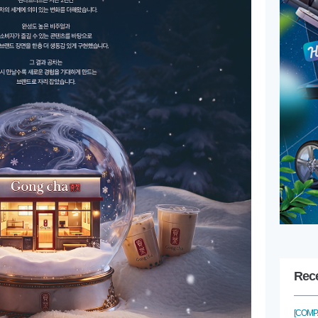
Rec
[COMP