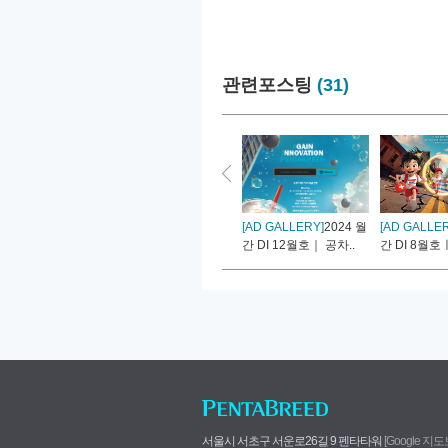
관련포스팅
(31)
[AD GALLERY]
2024 월
[AD GALLE
간 DI 12월호｜ 공차..
간 DI 8월호ㅣ
서울시 서초구 서운로26길 9 펜타타워
[Google 지