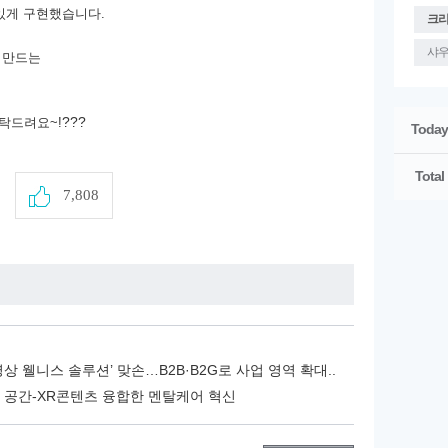
있게 구현했습니다.
크
샤
 만드는
???
탁드려요~!
Today
Total
7,808
상 웰니스 솔루션’ 맞손…B2B·B2G로 사업 영역 확대..
로 공간-XR콘텐츠 융합한 멘탈케어 혁신