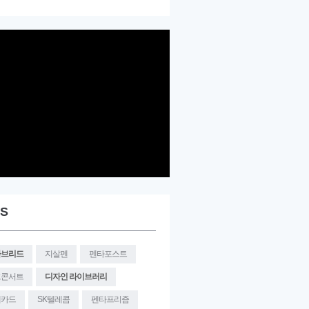
S
타브리드
지살펜
펜타포스트
크콘서트
디자인 라이브러리
대카드
SK텔레콤
펜타프리즘