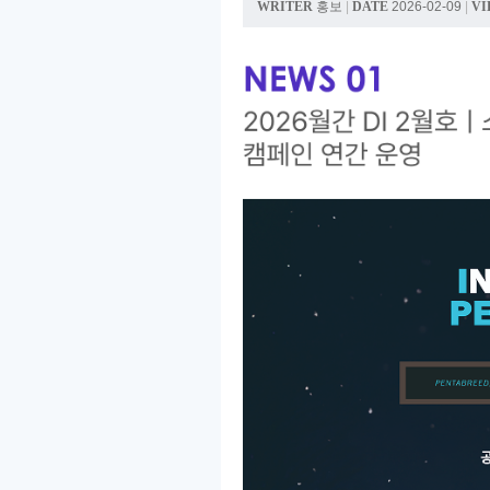
WRITER
홍보
|
DATE
2026-02-09
|
VI