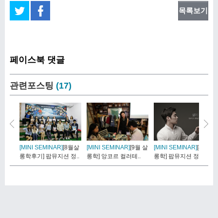
목록보기
페이스북 댓글
관련포스팅
(17)
[MINI SEMINAR]
[8월살
[MINI SEMINAR]
[9월 살
[MINI SEMINAR]
[8월 살
롱학후기] 팝뮤지션 정..
롱학] 앙코르 컬러테..
롱학] 팝뮤지션 정환..