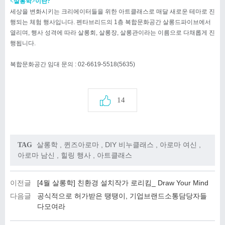
<살롱학>이란?
세상을 변화시키는 크리에이터들을 위한 아트클래스로 매달 새로운 테마로 진
행되는 체험 행사입니다. 펜타브리드의 1층 복합문화공간 살롱드파이브에서
열리며, 행사 성격에 따라 살롱회, 살롱장, 살롱관이라는 이름으로 다채롭게 진
행됩니다.
복합문화공간 임대 문의 : 02-6619-5518(5635)
14
살롱학
,
퀸즈아로마
,
DIY 비누클래스
,
아로마 여신
,
TAG
아로마 남신
,
힐링 행사
,
아트클래스
이전글
[4월 살롱학] 친환경 설치작가 로리킴_ Draw Your Mind
다음글
공식적으로 허가받은 땡땡이, 기업브랜드소통담당자들
다모여라