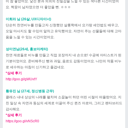
이 참 좋았어요. 낯선 분과 의외의 친밀감을 느낄 수 있는 색다른 시간이었어
요. 짝꿍이 남자였으면 더 좋았을 뻔. ㅎㅎㅎ
이희라 님 (26살, UX디자이너)
단순히 천연비누를 만들고자 신청했던 살롱학에서 요가랑 세안법도 배우고,
오일 마사지도 할 수있어 알차고 유익했어요. 자연이 주는 선물들에 대해 고마
움을 느낄 수 있는 시간이었어요.
성미연님(26세, 홍보마케터)
천연 재료들로 비누를 만들고 직접 포장까지 내 손으로! 수공예 아티스트가 된
기분이었어요. 준비해주신 빵과 과일, 음료도 감동이었어요. 나만의 작품 비누
로 세수하는 아침이 신기하고 즐겁네요.
*상세 후기
http://goo.gl/gWUvtY
황유진 님 (27세, 정신병동 근무)
클래스 내내 상상의 나래를 펼치며 소꿉놀이 하던 어린 시절이 떠올랐어요. 지
친 일상 속 자연과 동심의 세계로 이끌어 주신 퀸즈 아로마, 그리고 펜타브리드
감사해요.
*상세 후기
https://goo.gl/vNScR0