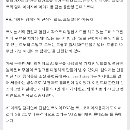
코리아자동차 단독 브랜드를 위한 콘테스트로, 단순 이미지 생성 프로젝
트와 달리 이미지에 이야기를 담는 융합형 콘테스트다.
■ AI 마케팅 캠페인에 진심인 르노, 르노코리아자동차
르노는 AI와 관련해 열린 시각으로 다양한 시도를 하고 있는 모터스그룹
이다. 귀여운 차체와 재미있는 드라이빙 감각으로 유럽에서 큰 인기를 끌
고 있는 르노의 트윙고. 르노는 트윙고 출시 30주년을 기념해 ‘트윙고 30
주년 기념 AI 팬아트 캠페인’을 진행한 바 있다.
자체 구축한 제너레이티브 AI 도구를 사용해 몇 가지 키워드를 입력하면
놀라운 비주얼의 트윙고를 다양하게 만들어 낼 수 있었다. 참여자는 만들
어진 자기 창작물을 소셜 플랫폼에 #ReinventTwing라는 해시태그를 걸
어 제출하는 방식으로 AI 팬아트 캠페인에 참여했다. 이벤트와 관련해 인
스타그램 채널에만 게시물 약 1만 개가 게시됐고, 세계 최초의 AI 광고 캠
페인으로 이목을 집중시켰다.
AI 마케팅 캠페인에 진심인 르노의 DNA는 르노코리아자동차에도 이어
졌다. 5월 2일부터 본격적으로 열리는 ‘AI 스토리텔링 콘테스트’를 통해
서다.