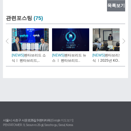
목록보기
관련포스팅
(75)
[NEWS]
펜타브리드 소
[NEWS]
펜타브리드 뉴
[NEWS]
펜타브리드 소
식ㅣ 펜타브리드,..
스 ㅣ 펜타브리드..
식 ㅣ2025년 KO..
서울시 서초구 서운로26길 9 펜타타워
[Google 지도보기]
PENTATOWER. 9, Seoun-ro 26-gil, Seocho-gu, Seoul, Korea