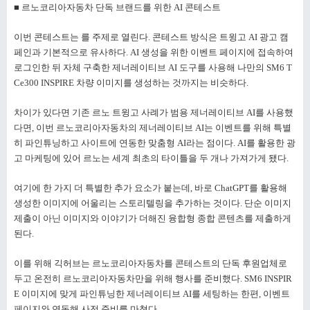
■ 르노코리아자동차 단독 브랜드를 위한 AI 콘테스트
이번 콘테스트는
를 주제로 열린다. 콘테스트 방식은 트윙고 AI 광고 캠
페인과 기본적으로 유사하다. AI 생성을 위한 이벤트 페이지에 접속하여
로그인한 뒤 자체 구축한 제너레이티브 AI 도구를 사용해 나만의 SM6 T
Ce300 INSPIRE 차량 이미지를 생성하는 것까지는 비슷하다.
차이가 있다면 기존 르노 트윙고 사례가 범용 제너레이티브 AI를 사용했
다면, 이번 르노코리아자동차의 제너레이티브 AI는 이벤트를 위해 특별
히 파인튜닝하고 사이트에 연동한 맞춤형 AI라는 점이다. AI를 활용한 광
고 마케팅에 있어 르노는 세계 최초의 타이틀을 두 개나 가져가게 됐다.
여기에 한 가지 더 특별한 추가 요소가 붙는데, 바로 ChatGPT를 활용해
생성한 이미지에 어울리는 스토리텔링을 추가하는 것이다. 단순 이미지
제출이 아닌 이미지와 이야기가 더해진 융합형 종합 콘텐츠를 제출하게
된다.
이를 위해 긱허브는 르노코리아자동차를 콘테스트의 단독 후원업체로
두고 온전히 르노코리아자동차만을 위해 행사를 준비했다. SM6 INSPIR
E 이미지에 맞게 파인튜닝한 제너레이티브 AI를 세팅하는 한편, 이벤트
페이지와 연동해 사전 준비를 마쳤다.