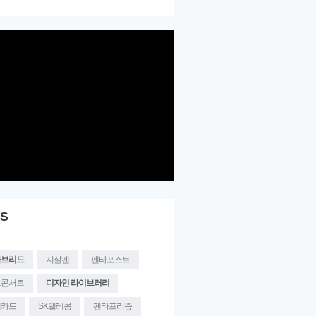
S
향상
[MINI SEMINAR]
[향상
[MINI SEMINAR]
[향상
[MINI SEMINAR]
[향상
타브리드
지살펜
펜타포스트
 ..
콘서트] 디지털 플랫폼
콘서트] 디지털 마케팅
콘서트] 숨겨진 가치의 ..
의..
과..
크콘서트
디자인 라이브러리
대카드
SK텔레콤
펜타프리즘