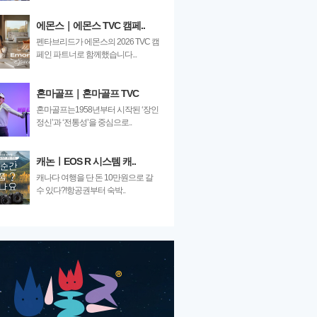
에몬스｜에몬스 TVC 캠페..
펜타브리드가 에몬스의 2026 TVC 캠
페인 파트너로 함께했습니다...
혼마골프｜혼마골프 TVC
혼마골프는1958년부터 시작된 ‘장인
정신’과 ‘전통성’을 중심으로..
캐논ㅣEOS R 시스템 캐..
캐나다 여행을 단 돈 10만원으로 갈
수 있다?!항공권부터 숙박..