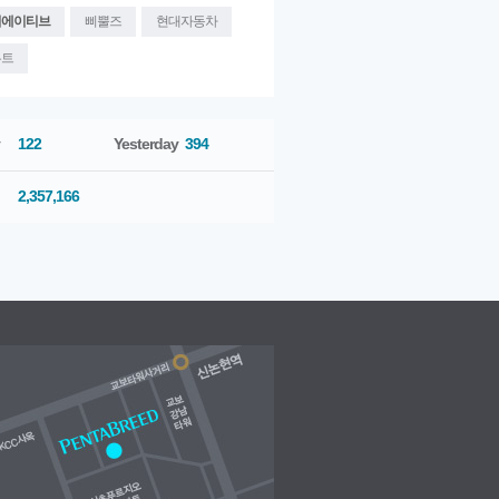
리에이티브
삐뿔즈
현대자동차
우트
122
Yesterday
394
2,357,166