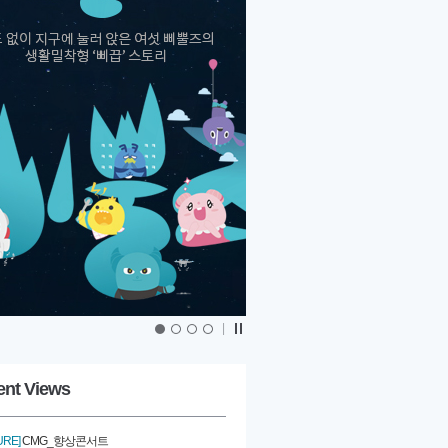
|
ent Views
URE]
CMG_향상콘서트