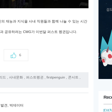
의 재능과 지식을 사내 직원들과 함께 나눌 수 있는 시간
과 공유하려는 CMG가 이번달
퍼스트 펭귄입니다.
6
리드
,
사내문화
,
퍼스트펭귄
,
firstpenguin
,
콘서트
,
Rec
 발견, 빅데이터
[CULT