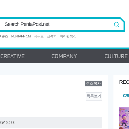
Search PentaPost.net
삐뿔즈
PENTAPRISM
샤우트
살롱학
바이럴 영상
REC
주소 복사
CREATIVE
COMPANY
C
CR
목록보기
EW
9,538