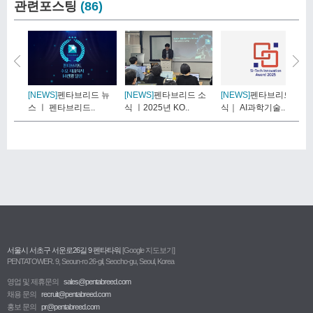
관련포스팅
(86)
[NEWS]
펜타브리드 뉴
[NEWS]
펜타브리드 소
[NEWS]
펜타브리드 소
스 ㅣ 펜타브리드..
식 ㅣ2025년 KO..
식｜ AI과학기술..
서울시 서초구 서운로26길 9 펜타타워
[Google 지도보기]
PENTATOWER. 9, Seoun-ro 26-gil, Seocho-gu, Seoul, Korea
영업 및 제휴문의
sales@pentabreed.com
채용 문의
recruit@pentabreed.com
홍보 문의
pr@pentabreed.com