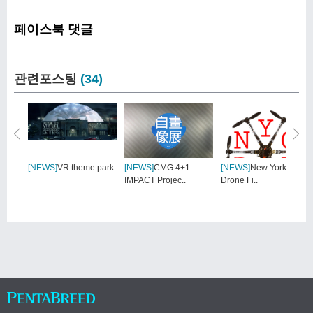
페이스북 댓글
관련포스팅
(34)
[NEWS]
VR theme park
[NEWS]
CMG 4+1
[NEWS]
New York City
IMPACT Projec..
Drone Fi..