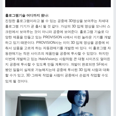
홀로그램기술 어디까지 왔나
:
진정한 홀로그램이라고 볼 수 있는 공중에
3D
영상을 보여주는 차세대
홀로그램 기기가 곧 출시 될 것 같다
.
가상의
3D
입체 영상을 모니터 스
크린에서 보여주는 것이 아니라 공중에 보여준다
.
홀로그램 기술로 다
양한 제품을 만들고 있는
PROVISION
사에서 이런 놀라운 기기를 개발
하고 있기 때문이다
. PROVISION
사는 이미
3D
입체 영상을 공중에 비
춰서 상품을 고르게 하는 자동판매기를 개발한 바 있다
.
이 홀로그램 자
동판매기는 작은 사이즈의 제품만을 공중에 투사할 수 있었다
.
하지만
이번에 개발하고 있는
HoloVision
는 사람처럼 큰 대형 사이즈도 얼마든
지 공중에 투사할 수 있도록 만들 계획이다
.
개발이 완료되면
SF
에서
봤던 일들이 실제로 가능해지는데 공중에 투사된
3D
입체 사람과 대화
할 수가 있고
, 3D
그래픽 작업을 사람이 공중에서 손쉽게 작업할 수도
있게 될 것이다
.