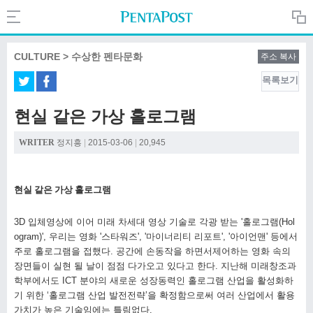
Search
PentaPost.net
CULTURE > 수상한 펜타문화
주소 복사
목록보기
CREATIVE
현실 같은 가상 홀로그램
COMPANY
WRITER
정지흥
|
2015-03-06
|
20,945
CULTURE
현실 같은 가상 홀로그램
3D
입체영상에 이어 미래 차세대 영상 기술로 각광 받는
'
홀로그램
(Hol
ogram)',
우리는 영화
'
스타워즈
', '
마이너리티 리포트
', '
아이언맨
'
등에서
주로 홀로그램을 접했다
.
공간에 손동작을 하면서제어하는 영화 속의
장면들이 실현 될 날이 점점 다가오고 있다고 한다
.
지난해 미래창조과
학부에서도
ICT
분야의 새로운 성장동력인 홀로그램 산업을 활성화하
기 위한
‘
홀로그램 산업 발전전략
’
을 확정함으로써 여러 산업에서 활용
가치가 높은 기술임에는 틀림없다
.