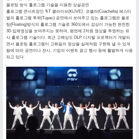
플로팅 방식 홀로그램 기술을 이용한 상설공연
홀로그램 콘서트장인
'KT
클라이브
(KLIVE)',
코쉘라
(Coachella)
페스티
벌의 홀로그램 투팍
(Tupac)
공연에서 보여주고 있는 홀로그램은 플로
팅
(Floating)
방식의 홀로그램 기술로
360
도에서 감상이 가능한 완전한
3D
입체영상을 보여주지는 못하며
,
평면에
2
차원 영상을 투영하는 유
사 홀로그램 기술이다
.
최근 고해상도
DLP
디지털 프로젝터가 개발되
면서 플로팅 홀로그램이 고화질의 영상을 실제처럼 구현해 낼 수 있게
됨에 따라 공연이나 전시
,
기업의 이벤트 광고 행사 등에 활발하게 사용
되고 있다
.