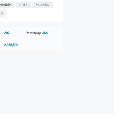
리에이티브
삐뿔즈
현대자동차
우트
297
Yesterday
364
2,358,506