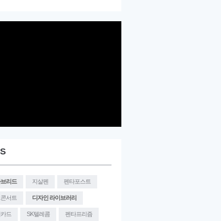
S
타브리드
지살펜
펜타포스트
크콘서트
디자인 라이브러리
대카드
SK텔레콤
펜타프리즘