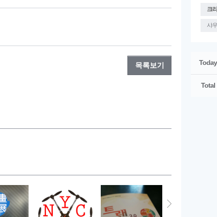
크
샤
Today
목록보기
Total