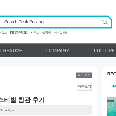
Search PentaPost.net
삐뿔즈
PENTAPRISM
샤우트
살롱학
바이럴 영상
REC
주소 복사
CREATIVE
COMPANY
C
CR
목록보기
페스티벌 참관 후기
VIEW
8,490