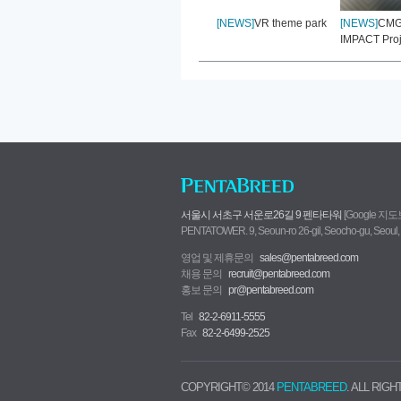
[NEWS]
VR theme park
[NEWS]
CMG
IMPACT Proj
서울시 서초구 서운로26길 9 펜타타워
[Google 지
PENTATOWER. 9, Seoun-ro 26-gil, Seocho-gu, Seoul,
영업 및 제휴문의
sales@pentabreed.com
채용 문의
recruit@pentabreed.com
홍보 문의
pr@pentabreed.com
Tel
82-2-6911-5555
Fax
82-2-6499-2525
COPYRIGHT© 2014
PENTABREED
. ALL RIG