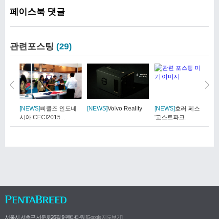
페이스북 댓글
관련포스팅
(29)
[NEWS]
삐뿔즈 인도네
[NEWS]
Volvo Reality
[NEWS]
호러 페스티발
시아 CECI2015 ..
'고스트파크..
서울시 서초구 서운로26길 9 펜타타워
[Google 지도보기]