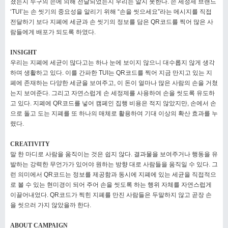
졌는지 누구의 손에 의해 전달되었는지 우리는 알지 못한다. 손 세정제 브랜드
‘TUI’는 손 씻기의
중요성을 알리기 위해 “손을 씻으세요”라는 메시지를 직접
전달하기 보다 지폐에 세균과 손 씻기의 정보를 담은 QR코드를 찍어 많은
사
람들에게 배포가 되도록 하였다.
INSIGHT
우리는 지폐에 세균이 많다고는 하나 눈에 보이지 않으니 대수롭지 않게 생각
하며 생활하고 있다. 이를 간파한 TUI는 QR코드를 찍어
지금 만지고 있는 지
폐에 존재하는 다양한 세균을 보여주고, 이 돈이 얼마나 많은 사람의 손을 거쳤
는지 보여준다. 그리고 자연스럽게
손 세정제를 사용하여 손을 씻도록 유도하
고 있다. 지폐에 QR코드를 넣어 캠페인 집행 비용은 적지 않았지만, 손에서 손
으로 돌고 도는
지폐를 또 하나의 매체로 활용하여 기대 이상의 확산 효과를 누
렸다.
CREATIVITY
말 한 마디로 사람을 움직이는 것은 쉽지 않다. 결과물을 보여주거나 행동을 유
발하는 강력한 무언가가 있어야 원하는 방향 대로
사람들을 움직일 수 있다. 그
런 의미에서 QR코드는 정보를 제공함과 동시에 지폐에 있는 세균을 직접적으
로 볼 수 있는 현미경이
되어 주어 손을 씻도록 하는 행위 자체를 자연스럽게
이끌어내었다. QR코드가 찍힌 지폐를 만진 사람들은 두말하지 않고 곧장 손
을
씻으러 가지 않았을까 한다.
ABOUT CAMPAIGN