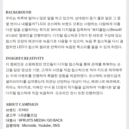
BACKGROUND
우리는 하루에 얼마나 많은 말을 하고 있으며, 상대방이 듣기 좋은
말은 그 중
몇 번이나 내뱉을까? LG의 코스메틱 브랜드 오휘는
사랑하는 사람에게 아름
다운 말을 선물하자는 취지로 뷰티에 디지털을
접목하여 ‘뷰티풀립스(Beautif
ul Lips)’ 캠페인을 진행하였다. 디지털
립스틱은 2개가 한 세트로 구성돼 있는
립스틱 모양의 레코더로
녹음기로 사용할 수 있으며, 녹음 후 립스틱을 다시 결
합하면 LED가
립스틱 컬러로 반짝이며 녹음된 목소리를 들을 수 있게 하였다.
INSIGHT/CREATIVITY
이 캠페인은 소원해졌던 연인들이 디지털 립스틱을 통해 관계를
회복하는 순
간을 담은 영상은 기본, 고객의 사연을 직접 립스틱으로
적어 카드로 제작해주
는 이색 이벤트를 진행하여 특별한 경험을
제공하였다. 코스메틱 브랜드답게
셀러브리티를 섭외했는데 외관상
선망하는 대상이 아닌, 베로나르 베르베르,
히라노 게이치로, 이해인
수녀 등 11명의 작가들을 섭외하여 ‘아름다운 말’을
디지털 립스틱에
직접 녹음하여 ·오프라인 전시 또한 진행하였다.
ABOUT CAMPAIGN
브랜드 : O HUI
광고주 : LG생활건강
대행사 : 9FRUITS MEDIA / GO BACK
집행매체 : Microsite, Youtube, SNS