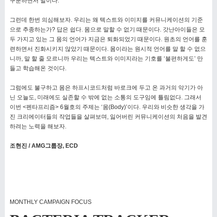
구분하면서 말이다
.
그런데 한번 의심해보자
.
우리는 왜 텍스트와 이미지를 커뮤니케이션의 기준
으로 추종하는가
?
답은 쉽다
.
몸으로 말할 수 없기 때문이다
.
갓난아이들은 모
두 가지고 있는 그 몸의 언어가 지금은 퇴화되었기 때문이다
.
원초의 언어를 훈
련하면서 진화시키지 않았기 때문이다
.
몸이라는 원시적 언어를 말 할 수 없으
니까
,
말 할 줄 모르니까 우리는 텍스트와 이미지라는 기호를
‘
불편하게도
’
만
들고 학습해온 것이다
.
그럼에도 불구하고 몸은 하프시코드처럼 바로크에 두고 온 과거의 악기가 아
닌 오늘도
,
미래에도 실존할 수 밖에 없는 소통의 도구임에 틀림없다
.
그래서
이번
<
펜타프리즘
> 6
월호의 주제는
‘
몸
(Body)’
이다
.
우리와 비슷한 생각을 가
진 크리에이터들의 작업들을 살펴보며
,
잃어버린 커뮤니케이션의 처음을 발견
하려는 노력을 해보자
.
조현진
/ AMG
그룹장
, ECD
MONTHLY CAMPAIGN FOCUS