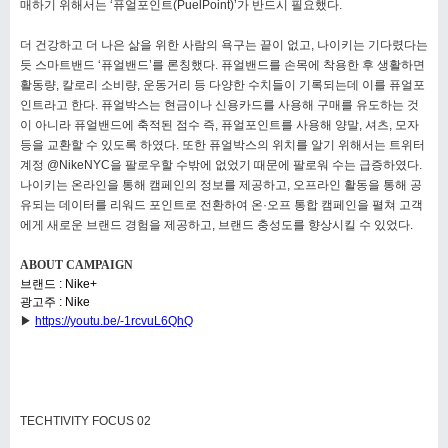
매하기 위해서는 ‘
퓨얼포인트(PuelPoint)’가 반드시 필요했다.
더 건강하고 더 나은 삶을 위한 사람의 욕구는 끝이 없고, 나이키는 기다렸다는
듯 스마트밴드 ‘퓨얼밴드’를 론칭했다. 퓨얼밴드를 손목에 착용한 후
생활하면
활동량, 칼로리 소비량, 운동거리 등 다양한 수치들이 기록되는데 이를 퓨얼포
인트라고 한다. 퓨얼박스는 현금이나 신용카드를 사용해
구매를 유도하는 것
이 아니라 퓨얼밴드에 축적된 점수 즉, 퓨얼포인트를 사용해 양말, 셔츠, 모자
등을 교환할 수 있도록 하였다. 또한 퓨얼박스의
위치를 알기 위해서는 트위터
계정 @NikeNYC을 팔로우할 수밖에 없었기 때문에 팔로워 수는 급증하였다.
나이키는 온라인을 통해 캠페인의 정보를
제공하고, 오프라인 활동을 통해 공
유되는 데이터를 리워드 포인트로 전환하여 온·오프 통합 캠페인을 펼쳐 고객
에게 새로운 브랜드 경험을 제공하고,
브랜드 충성도를 향상시킬 수 있었다.
ABOUT CAMPAIGN
브랜드 : Nike+
광고주 : Nike
▶
https://youtu.be/-1rcvuL6QhQ
TECHTIVITY FOCUS 02