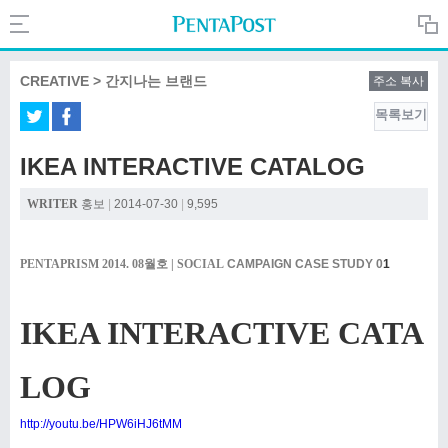
Search
PentaPost.net
CREATIVE > 간지나는 브랜드
주소 복사
목록보기
CREATIVE
IKEA INTERACTIVE CATALOG
COMPANY
WRITER
홍보
|
2014-07-30
|
9,595
CULTURE
PENTAPRISM 2014. 08월호 | SOCIAL
CAMPAIGN CASE STUDY 0
1
IKEA INTERACTIVE CATA
LOG
http://youtu.be/HPW6iHJ6tMM